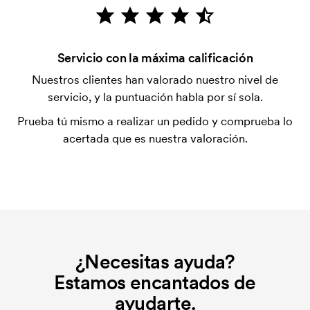
después de la entrega. Se acepta el pago con
tarjeta.
¿Qué es una plantilla de impresión?
Servicio con la máxima calificación
La plantilla de impresión es un tipo de plantilla
Nuestros clientes han valorado nuestro nivel de
utilizada para imprimir. Se debe producir una
servicio, y la puntuación habla por sí sola.
plantilla de impresión para cada color que se va a
Prueba tú mismo a realizar un pedido y comprueba lo
imprimir. El coste de la plantilla de impresión se
acertada que es nuestra valoración.
elimina si se repite el pedido.
¿Necesitas ayuda?
Estamos encantados de
ayudarte.