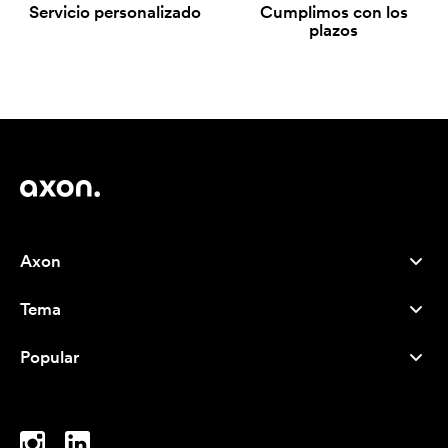
Servicio personalizado
Cumplimos con los
plazos
Axon
Atención al cliente
Tema
Nosotros
Novedades
Careers
Popular
Más vendidos
Bolígrafos
Sostenibilidad
Marcas
Bolsas de tela
Inspiración