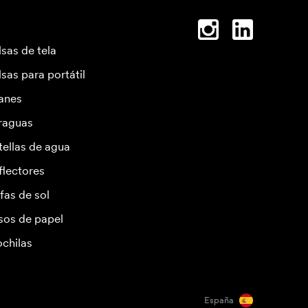
lsas de tela
lsas para portátil
anes
raguas
tellas de agua
flectores
fas de sol
sos de papel
chilas
España