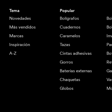
Tema
Popular
Novedades
Bolígrafos
Bo
Más vendidos
Cuadernos
Bo
Marcas
Caramelos
Im
Inspiración
Tazas
Pa
A-Z
Cintas adhesivas
Bo
Gorros
Re
Baterías externas
Ga
Chaquetas
Va
Globos
Mo