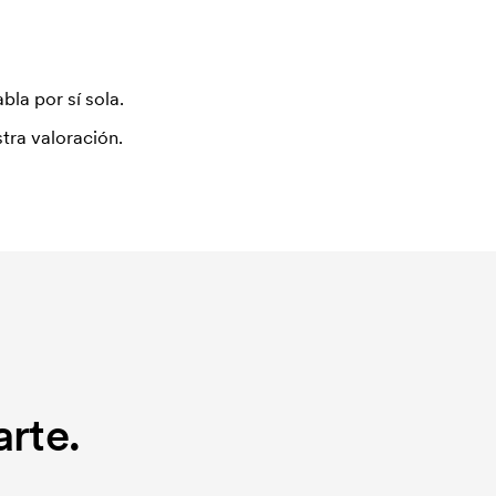
bla por sí sola.
tra valoración.
rte.