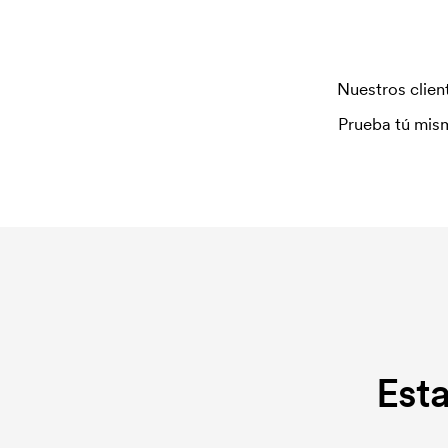
¿Qué es el coste inicial?
Algunos productos tienen un coste de marcaje inici
que se aplica para la puesta en marcha del marcaje
Nuestros client
repetir un pedido.
Prueba tú mism
Est