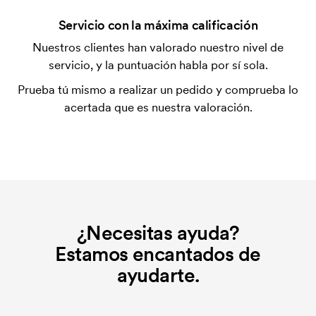
¿Qué es una plantilla de impresión?
Servicio con la máxima calificación
La plantilla de impresión es un tipo de plantilla
Nuestros clientes han valorado nuestro nivel de
utilizada para imprimir. Se debe producir una
servicio, y la puntuación habla por sí sola.
plantilla de impresión para cada color que se va a
Prueba tú mismo a realizar un pedido y comprueba lo
imprimir. El coste de la plantilla de impresión se
acertada que es nuestra valoración.
elimina si se repite el pedido.
¿Qué es el coste inicial?
Algunos productos tienen un coste de marcaje
inicial. Ese coste inicial es una tarifa que se aplica
para la puesta en marcha del marcaje. El coste
inicial no se elimina al repetir un pedido.
¿Necesitas ayuda?
Estamos encantados de
ayudarte.