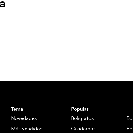
a
Tema
Popular
Novedades
Bolígrafos
Bo
Más vendidos
Cuadernos
Bo