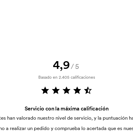
la verificación del crédito. La
acepta el pago con tarjeta.
4,9
/5
tilizada para imprimir. Se debe
Basado en 2.405 calificaciones
r que se va a imprimir. El coste de la
dido.
Servicio con la máxima calificación
es han valorado nuestro nivel de servicio, y la puntuación ha
o a realizar un pedido y comprueba lo acertada que es nues