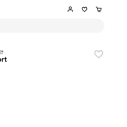
ox
rt