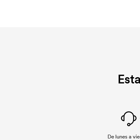
Est
De lunes a vie