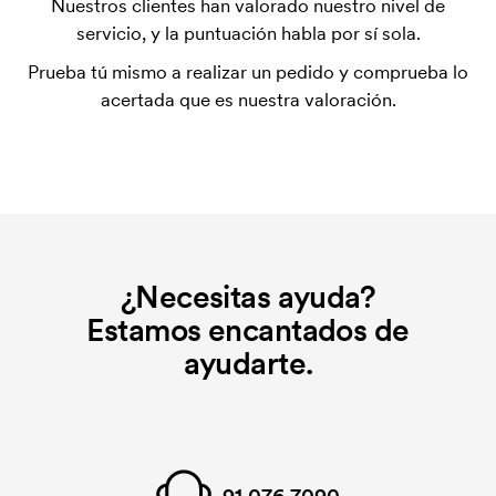
Nuestros clientes han valorado nuestro nivel de
utilizada para imprimir. Se debe producir una
servicio, y la puntuación habla por sí sola.
plantilla de impresión para cada color que se va a
Prueba tú mismo a realizar un pedido y comprueba lo
imprimir. El coste de la plantilla de impresión se
acertada que es nuestra valoración.
elimina si se repite el pedido.
¿Necesitas ayuda?
Estamos encantados de
ayudarte.