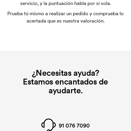
utilizada para imprimir. Se debe producir una
servicio, y la puntuación habla por sí sola.
plantilla de impresión para cada color que se va a
Prueba tú mismo a realizar un pedido y comprueba lo
imprimir. El coste de la plantilla de impresión se
acertada que es nuestra valoración.
elimina si se repite el pedido.
¿Necesitas ayuda?
Estamos encantados de
ayudarte.
91 076 7090