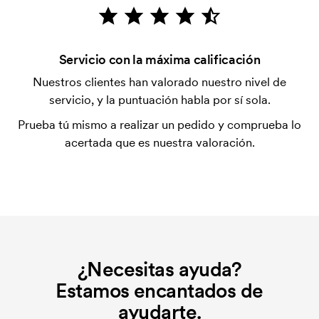
después de la entrega. Se acepta el pago con
tarjeta.
¿Qué es una plantilla de impresión?
Servicio con la máxima calificación
La plantilla de impresión es un tipo de plantilla
Nuestros clientes han valorado nuestro nivel de
utilizada para imprimir. Se debe producir una
servicio, y la puntuación habla por sí sola.
plantilla de impresión para cada color que se va a
Prueba tú mismo a realizar un pedido y comprueba lo
imprimir. El coste de la plantilla de impresión se
acertada que es nuestra valoración.
elimina si se repite el pedido.
¿Necesitas ayuda?
Estamos encantados de
ayudarte.