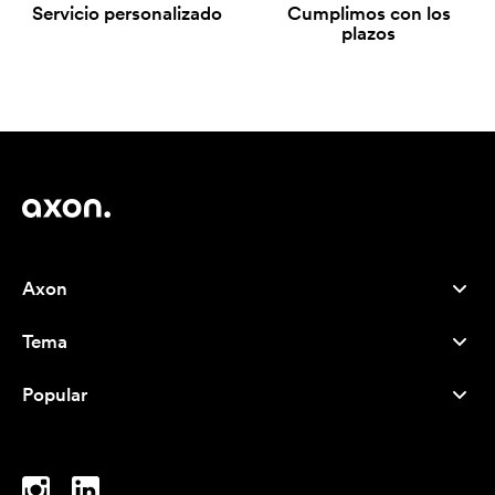
Servicio personalizado
Cumplimos con los
plazos
Axon
Atención al cliente
Tema
Nosotros
Novedades
Careers
Popular
Más vendidos
Bolígrafos
Sostenibilidad
Marcas
Bolsas de tela
Inspiración