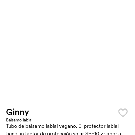
Ginny
Bálsamo labial
Tubo de bálsamo labial vegano. El protector labial
tiene un factor de protección solar SPF10 y sabor a