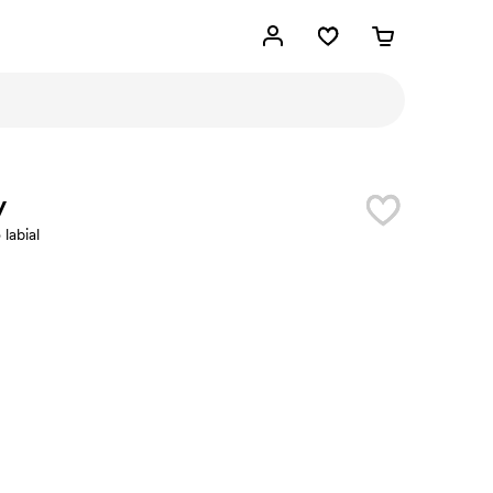
y
labial