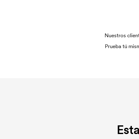
plantilla de impresión se elimina si se repite el pe
Nuestros client
Prueba tú mism
Est