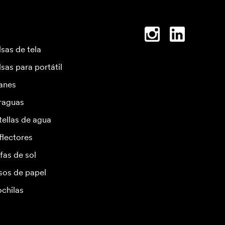
lsas de tela
lsas para portátil
anes
raguas
tellas de agua
flectores
fas de sol
sos de papel
chilas