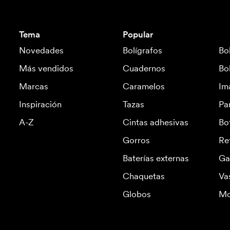
Tema
Popular
Novedades
Bolígrafos
Bo
Más vendidos
Cuadernos
Bo
Marcas
Caramelos
Im
Inspiración
Tazas
Pa
A-Z
Cintas adhesivas
Bo
Gorros
Re
Baterías externas
Ga
Chaquetas
Va
Globos
Mo