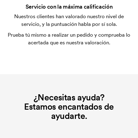
¿Es posible realizar una impresión en los clips de
Servicio con la máxima calificación
los bolígrafos?
Nuestros clientes han valorado nuestro nivel de
Sí, normalmente es posible, aunque la superficie de
servicio, y la puntuación habla por sí sola.
impresión puede variar mucho. Por lo general, solo
es posible imprimir un texto de una longitud muy
Prueba tú mismo a realizar un pedido y comprueba lo
concreta.
acertada que es nuestra valoración.
¿Qué es una plantilla de impresión?
La plantilla de impresión es un tipo de plantilla
utilizada para imprimir. Se debe producir una
plantilla de impresión para cada color que se va a
imprimir. El coste de la plantilla de impresión se
elimina si se repite el pedido.
¿Necesitas ayuda?
Estamos encantados de
ayudarte.