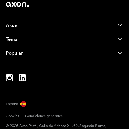
Axon
Atención al cliente
Tema
Nosotros
Novedades
Careers
Popular
Más vendidos
Bolígrafos
Sostenibilidad
Marcas
Bolsas de tela
Inspiración
Cuadernos
A-Z
Bolsas para portátil
Caramelos
España
Imanes
Cookies
Condiciones generales
Tazas
© 2026 Axon Profil, Calle de Alfonso XII, 62, Segunda Planta,