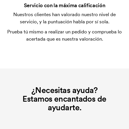
¿Qué es una plantilla de impresión?
Servicio con la máxima calificación
La plantilla de impresión es un tipo de plantilla
Nuestros clientes han valorado nuestro nivel de
utilizada para imprimir. Se debe producir una
servicio, y la puntuación habla por sí sola.
plantilla de impresión para cada color que se va a
Prueba tú mismo a realizar un pedido y comprueba lo
imprimir. El coste de la plantilla de impresión se
acertada que es nuestra valoración.
elimina si se repite el pedido.
¿Necesitas ayuda?
Estamos encantados de
ayudarte.