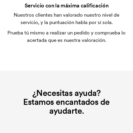
¿Qué es el coste inicial?
Servicio con la máxima calificación
Algunos productos tienen un coste de marcaje
Nuestros clientes han valorado nuestro nivel de
inicial. Ese coste inicial es una tarifa que se aplica
servicio, y la puntuación habla por sí sola.
para la puesta en marcha del marcaje. El coste
Prueba tú mismo a realizar un pedido y comprueba lo
inicial no se elimina al repetir un pedido.
acertada que es nuestra valoración.
¿Necesitas ayuda?
Estamos encantados de
ayudarte.