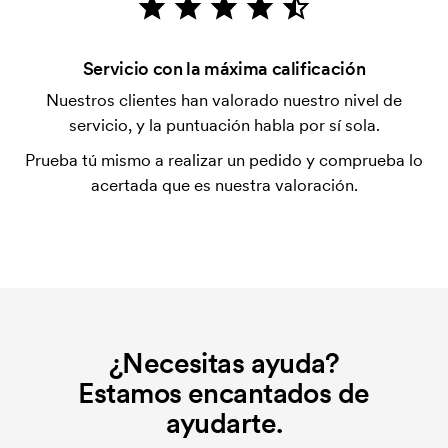
tarjeta.
¿Qué es una plantilla de impresión?
Servicio con la máxima calificación
La plantilla de impresión es un tipo de plantilla
Nuestros clientes han valorado nuestro nivel de
utilizada para imprimir. Se debe producir una
servicio, y la puntuación habla por sí sola.
plantilla de impresión para cada color que se va a
Prueba tú mismo a realizar un pedido y comprueba lo
imprimir. El coste de la plantilla de impresión se
acertada que es nuestra valoración.
elimina si se repite el pedido.
¿Necesitas ayuda?
Estamos encantados de
ayudarte.