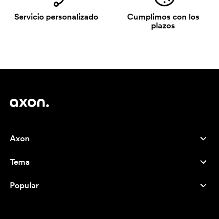
Servicio personalizado
Cumplimos con los
plazos
Axon
Atención al cliente
Tema
Nosotros
Novedades
Careers
Popular
Más vendidos
Bolígrafos
Sostenibilidad
Marcas
Bolsas de tela