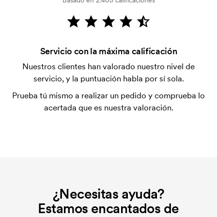
Basado en 2.405 calificaciones
verificación del crédito. La facturación se realiza
después de la entrega. Se acepta el pago con
tarjeta.
¿Qué es una plantilla de impresión?
Servicio con la máxima calificación
La plantilla de impresión es un tipo de plantilla
Nuestros clientes han valorado nuestro nivel de
utilizada para imprimir. Se debe producir una
servicio, y la puntuación habla por sí sola.
plantilla de impresión para cada color que se va a
Prueba tú mismo a realizar un pedido y comprueba lo
imprimir. El coste de la plantilla de impresión se
acertada que es nuestra valoración.
elimina si se repite el pedido.
¿Necesitas ayuda?
Estamos encantados de