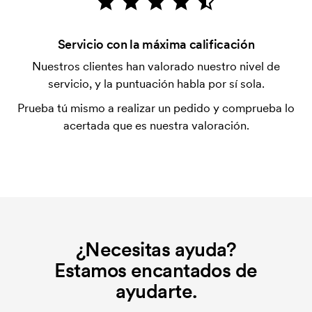
tarjeta.
¿Qué es una plantilla de impresión?
Servicio con la máxima calificación
La plantilla de impresión es un tipo de plantilla
Nuestros clientes han valorado nuestro nivel de
utilizada para imprimir. Se debe producir una
servicio, y la puntuación habla por sí sola.
plantilla de impresión para cada color que se va a
Prueba tú mismo a realizar un pedido y comprueba lo
imprimir. El coste de la plantilla de impresión se
acertada que es nuestra valoración.
elimina si se repite el pedido.
¿Necesitas ayuda?
Estamos encantados de
ayudarte.