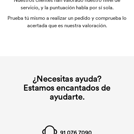
Nuestros clientes han valorado nuestro nivel de
utilizada para imprimir. Se debe producir una
servicio, y la puntuación habla por sí sola.
plantilla de impresión para cada color que se va a
Prueba tú mismo a realizar un pedido y comprueba lo
imprimir. El coste de la plantilla de impresión se
acertada que es nuestra valoración.
elimina si se repite el pedido.
¿Necesitas ayuda?
Estamos encantados de
ayudarte.
91 076 7090