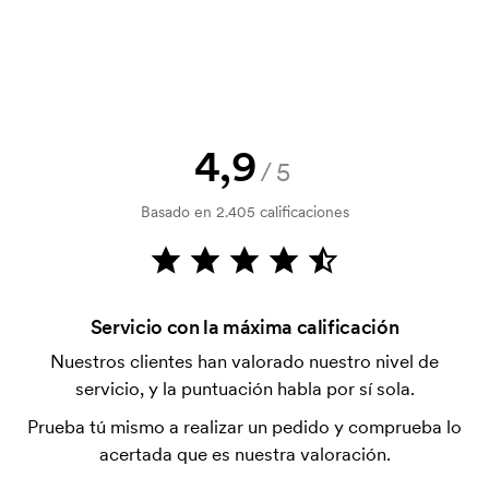
vinculante. ¿Quieres ver un boceto ya? Envíanos tu
logotipo y tendrás el boceto en una hora.
¿Puedo ver una muestra?
¡Claro! Os lo gestionamos.
4,9
¿Cómo puedo pagar?
/5
El pago se realiza con factura 30 días después de la
Basado en 2.405 calificaciones
verificación del crédito. La facturación se realiza
después de la entrega. Se acepta el pago con
tarjeta.
¿Es posible llenar con helio los globos de Axon
Servicio con la máxima calificación
Profilo?
Nuestros clientes han valorado nuestro nivel de
Sí, es posible. Pero el helio se escapa bastante
servicio, y la puntuación habla por sí sola.
rápido y eso significa que los globos pierden su
forma después de aproximadamente un día.
Prueba tú mismo a realizar un pedido y comprueba lo
acertada que es nuestra valoración.
¿Es posible realizar una impresión sobre todo el