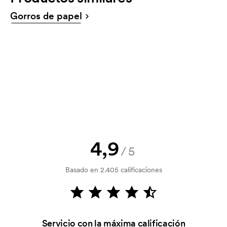
¡Por supuesto! Siempre debes aceptar un boceto y
Gorros de papel
un presupuesto antes de que tu pedido sea
vinculante. ¿Quieres ver un boceto ya? Envíanos tu
logotipo y tendrás el boceto en una hora.
¿Puedo ver una muestra?
¡Claro! Os lo gestionamos.
¿Cómo puedo pagar?
El pago se realiza con factura 30 días después de la
verificación del crédito. La facturación se realiza
después de la entrega. Se acepta el pago con
4,9
/5
tarjeta.
Basado en 2.405 calificaciones
¿Qué es una plantilla de impresión?
La plantilla de impresión es un tipo de plantilla
utilizada para imprimir. Se debe producir una
plantilla de impresión para cada color que se va a
Servicio con la máxima calificación
imprimir. El coste de la plantilla de impresión se