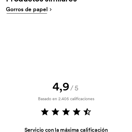
¡Por supuesto! Siempre debes aceptar un boceto y
Gorros de papel
un presupuesto antes de que tu pedido sea
vinculante. ¿Quieres ver un boceto ya? Envíanos tu
logotipo y tendrás el boceto en una hora.
¿Puedo ver una muestra?
¡Claro! Os lo gestionamos.
¿Cómo puedo pagar?
El pago se realiza con factura 30 días después de la
verificación del crédito. La facturación se realiza
después de la entrega. Se acepta el pago con
4,9
/5
tarjeta.
Basado en 2.405 calificaciones
¿Qué es una plantilla de impresión?
La plantilla de impresión es un tipo de plantilla
utilizada para imprimir. Se debe producir una
plantilla de impresión para cada color que se va a
Servicio con la máxima calificación
imprimir. El coste de la plantilla de impresión se