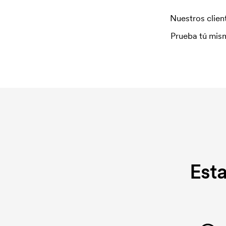
Nuestros client
Prueba tú mism
Est