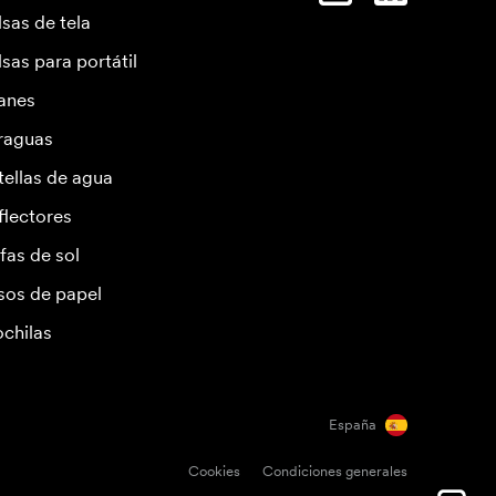
lsas de tela
lsas para portátil
anes
raguas
tellas de agua
flectores
fas de sol
sos de papel
chilas
España
Cookies
Condiciones generales