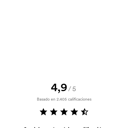
y un presupuesto antes de que tu
? Envíanos tu logotipo y tendrás el
la verificación del crédito. La
acepta el pago con tarjeta.
4,9
/5
tilizada para imprimir. Se debe
Basado en 2.405 calificaciones
r que se va a imprimir. El coste de la
dido.