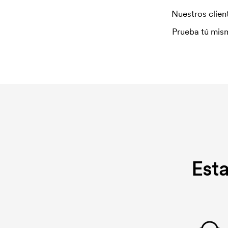
Nuestros client
Prueba tú mism
Est