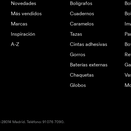
Novedades
Bolígrafos
Bo
Más vendidos
Cuadernos
Bo
Marcas
Caramelos
Im
Inspiración
Tazas
Pa
A-Z
Cintas adhesivas
Bo
Gorros
Re
Baterías externas
Ga
Chaquetas
Va
Globos
Mo
S-28014 Madrid. Teléfono: 91 076 7090.