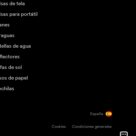
lsas de tela
lsas para portátil
anes
raguas
tellas de agua
flectores
fas de sol
sos de papel
chilas
España
Cookies
Condiciones generales