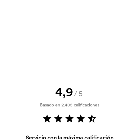
y un presupuesto antes de que tu
? Envíanos tu logotipo y tendrás el
la verificación del crédito. La
acepta el pago con tarjeta.
4,9
/5
tilizada para imprimir. Se debe
Basado en 2.405 calificaciones
r que se va a imprimir. El coste de la
dido.
Servicio con la máxima calificación