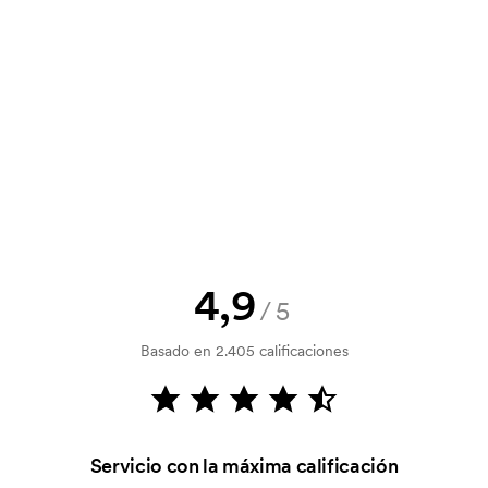
y un presupuesto antes de que tu
? Envíanos tu logotipo y tendrás el
la verificación del crédito. La
acepta el pago con tarjeta.
4,9
/5
tilizada para imprimir. Se debe
Basado en 2.405 calificaciones
r que se va a imprimir. El coste de la
dido.
Servicio con la máxima calificación