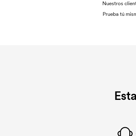
Nuestros client
Prueba tú mism
Est