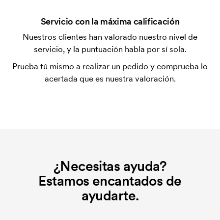
¿Qué es una plantilla de impresión?
Servicio con la máxima calificación
La plantilla de impresión es un tipo de plantilla
Nuestros clientes han valorado nuestro nivel de
utilizada para imprimir. Se debe producir una
servicio, y la puntuación habla por sí sola.
plantilla de impresión para cada color que se va a
Prueba tú mismo a realizar un pedido y comprueba lo
imprimir. El coste de la plantilla de impresión se
acertada que es nuestra valoración.
elimina si se repite el pedido.
¿Necesitas ayuda?
Estamos encantados de
ayudarte.