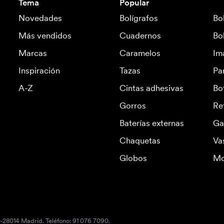
Tema
Popular
Novedades
Bolígrafos
Bo
Más vendidos
Cuadernos
Bo
Marcas
Caramelos
Im
Inspiración
Tazas
Pa
A-Z
Cintas adhesivas
Bo
Gorros
Re
Baterías externas
Ga
Chaquetas
Va
Globos
Mo
S-28014 Madrid. Teléfono: 91 076 7090.