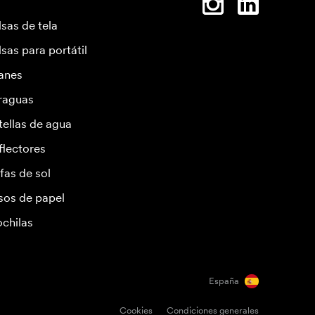
lsas de tela
lsas para portátil
anes
raguas
tellas de agua
flectores
fas de sol
sos de papel
chilas
España
Cookies
Condiciones generales