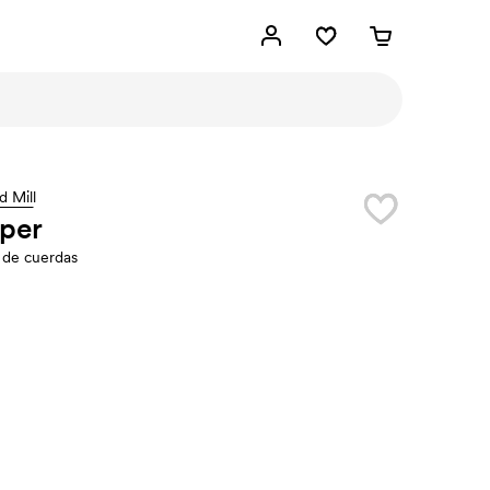
d Mill
per
 de cuerdas