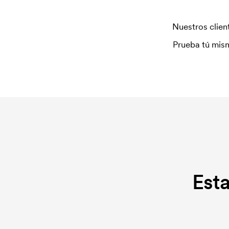
Nuestros client
Prueba tú mism
Est