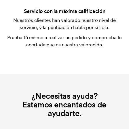
¿Qué es una plantilla de impresión?
Servicio con la máxima calificación
La plantilla de impresión es un tipo de plantilla
Nuestros clientes han valorado nuestro nivel de
utilizada para imprimir. Se debe producir una
servicio, y la puntuación habla por sí sola.
plantilla de impresión para cada color que se va a
Prueba tú mismo a realizar un pedido y comprueba lo
imprimir. El coste de la plantilla de impresión se
acertada que es nuestra valoración.
elimina si se repite el pedido.
¿Necesitas ayuda?
Estamos encantados de
ayudarte.