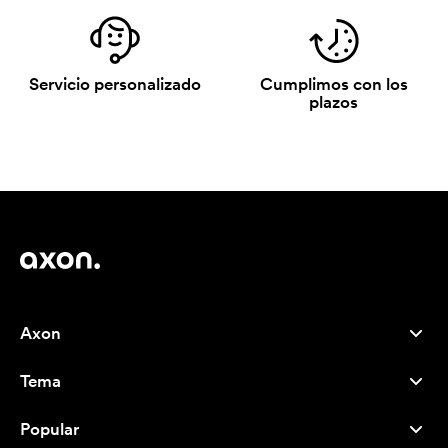
Servicio personalizado
Cumplimos con los
plazos
Axon
Atención al cliente
Tema
Nosotros
Novedades
Careers
Popular
Más vendidos