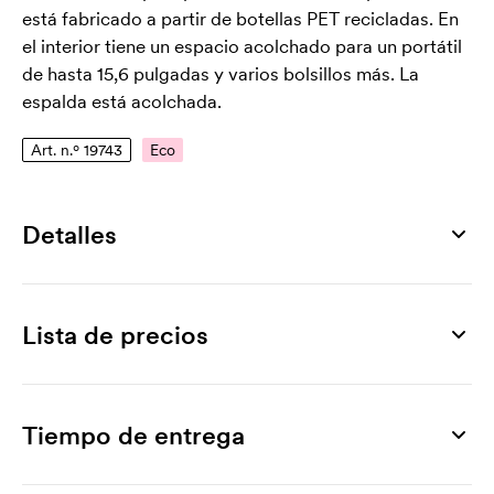
está fabricado a partir de botellas PET recicladas. En
el interior tiene un espacio acolchado para un portátil
de hasta 15,6 pulgadas y varios bolsillos más. La
espalda está acolchada.
Art. n.º 19743
Eco
Detalles
Número de artículo
19743
Lista de precios
Medidas
44 x 30 x 14 cm
Producto
10 ud
20 ud
30 ud
50 ud
100 ud
200 ud
Tallas
Blane, 15,6"
38,02
34,85
33,79
32,65
31,42
30,45
Tiempo de entrega
15.6"
Marcado