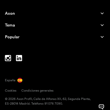
Axon
Atención al cliente
Tema
Nosotros
Novedades
Careers
Popular
Más vendidos
Bolígrafos
Sostenibilidad
Marcas
Bolsas de tela
Inspiración
Cuadernos
A-Z
Bolsas para portátil
Caramelos
España
Imanes
Cookies
Condiciones generales
Tazas
© 2026 Axon Profil, Calle de Alfonso XII, 62, Segunda Planta,
Paraguas
ES-28014 Madrid. Teléfono: 91 076 7090.