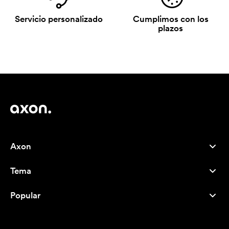
Servicio personalizado
Cumplimos con los
plazos
Axon
Atención al cliente
Tema
Nosotros
Novedades
Careers
Popular
Más vendidos
Bolígrafos
Sostenibilidad
Marcas
Bolsas de tela