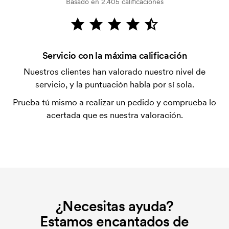
Basado en 2.405 calificaciones
verificación del crédito. La facturación se realiza
después de la entrega. Se acepta el pago con
tarjeta.
¿Qué es una plantilla de impresión?
Servicio con la máxima calificación
La plantilla de impresión es un tipo de plantilla
Nuestros clientes han valorado nuestro nivel de
utilizada para imprimir. Se debe producir una
servicio, y la puntuación habla por sí sola.
plantilla de impresión para cada color que se va a
Prueba tú mismo a realizar un pedido y comprueba lo
imprimir. El coste de la plantilla de impresión se
acertada que es nuestra valoración.
elimina si se repite el pedido.
¿Necesitas ayuda?
Estamos encantados de