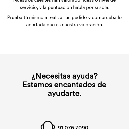
Nuestros clientes han valorado nuestro nivel de
utilizada para imprimir. Se debe producir una
servicio, y la puntuación habla por sí sola.
plantilla de impresión para cada color que se va a
Prueba tú mismo a realizar un pedido y comprueba lo
imprimir. El coste de la plantilla de impresión se
acertada que es nuestra valoración.
elimina si se repite el pedido.
¿Necesitas ayuda?
Estamos encantados de
ayudarte.
91 076 7090