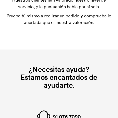
Nuestros clientes han valorado nuestro nivel de
utilizada para imprimir. Se debe producir una
servicio, y la puntuación habla por sí sola.
plantilla de impresión para cada color que se va a
Prueba tú mismo a realizar un pedido y comprueba lo
imprimir. El coste de la plantilla de impresión se
acertada que es nuestra valoración.
elimina si se repite el pedido.
¿Necesitas ayuda?
Estamos encantados de
ayudarte.
91 076 7090