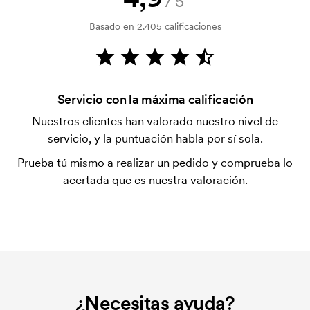
/5
El pago se realiza con factura 30 días después de la
Basado en 2.405 calificaciones
verificación del crédito. La facturación se realiza
después de la entrega. Se acepta el pago con
tarjeta.
¿Qué es una plantilla de impresión?
Servicio con la máxima calificación
La plantilla de impresión es un tipo de plantilla
Nuestros clientes han valorado nuestro nivel de
utilizada para imprimir. Se debe producir una
servicio, y la puntuación habla por sí sola.
plantilla de impresión para cada color que se va a
Prueba tú mismo a realizar un pedido y comprueba lo
imprimir. El coste de la plantilla de impresión se
acertada que es nuestra valoración.
elimina si se repite el pedido.
¿Necesitas ayuda?