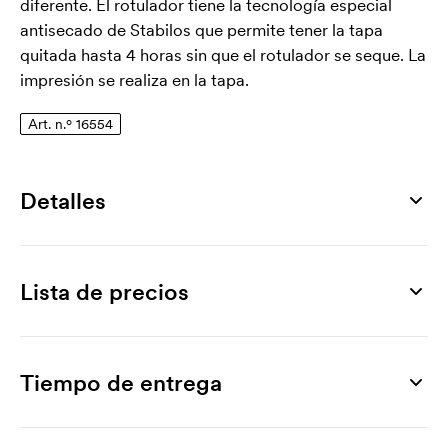
diferente. El rotulador tiene la tecnología especial
antisecado de Stabilos que permite tener la tapa
quitada hasta 4 horas sin que el rotulador se seque. La
impresión se realiza en la tapa.
Art. n.º 16554
Detalles
Número de artículo
16554
Lista de precios
Superficie de impresión máxima
8 x 4 mm
Producto
500 ud
1000 ud
2000 ud
3000 ud
4000 ud
Colores
Boss Pastellove
1,65
1,53
1,43
1,33
1,28
Tiempo de entrega
lila, rosa, melocotón, amarillo, menta, turquesa
Marcado