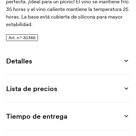
perfecta. ¡Ideal para un pícnic! El vino se mantiene frío
35 horas y el vino caliente mantiene la temperatura 25
horas. La base está cubierta de silicona para mayor
estabilidad.
Art. n.º 30366
Detalles
Número de artículo
30366
Lista de precios
Medidas
Ø 73 x 294 mm
Producto
5 ud
10 ud
20 ud
30 ud
50 ud
100 ud
Superficie de impresión máxima
Horizon Bolt, 75 cl
42,61
40,83
39,90
38,97
38,32
37,39
Tiempo de entrega
170 x 140 mm
Marcado
Superficie de grabado máxima