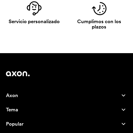
Servicio personalizado
Cumplimos con los
plazos
Axon
Atención al cliente
Tema
Nosotros
Novedades
Careers
Popular
Más vendidos
Bolígrafos
Sostenibilidad