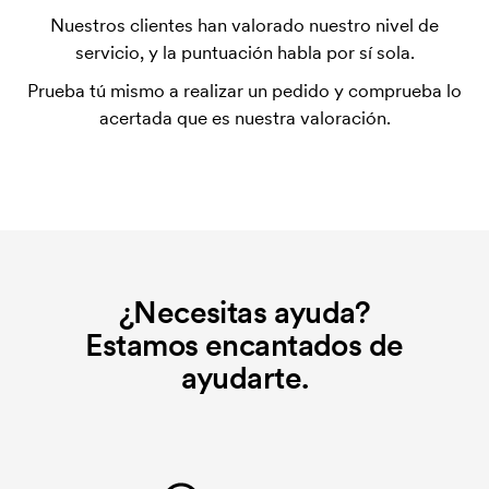
La plantilla de impresión es un tipo de plantilla
Nuestros clientes han valorado nuestro nivel de
utilizada para imprimir. Se debe producir una
servicio, y la puntuación habla por sí sola.
plantilla de impresión para cada color que se va a
Prueba tú mismo a realizar un pedido y comprueba lo
imprimir. El coste de la plantilla de impresión se
acertada que es nuestra valoración.
elimina si se repite el pedido.
¿Necesitas ayuda?
Estamos encantados de
ayudarte.