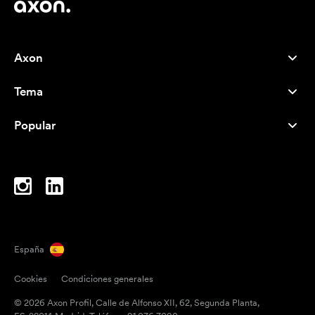
Axon
Atención al cliente
Tema
Nosotros
Novedades
Careers
Popular
Más vendidos
Bolígrafos
Sostenibilidad
Marcas
Bolsas de tela
Inspiración
Cuadernos
A-Z
Bolsas para portátil
Caramelos
España
Imanes
Cookies
Condiciones generales
Tazas
© 2026 Axon Profil, Calle de Alfonso XII, 62, Segunda Planta,
Paraguas