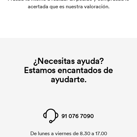
inicial no se elimina al repetir un pedido.
acertada que es nuestra valoración.
¿Necesitas ayuda?
Estamos encantados de
ayudarte.
91 076 7090
De lunes a viernes de 8.30 a 17.00