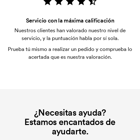
tarjeta.
¿Es posible realizar una impresión en los clips de
Servicio con la máxima calificación
los bolígrafos?
Nuestros clientes han valorado nuestro nivel de
Sí, normalmente es posible, aunque la superficie de
servicio, y la puntuación habla por sí sola.
impresión puede variar mucho. Por lo general, solo
es posible imprimir un texto de una longitud muy
Prueba tú mismo a realizar un pedido y comprueba lo
concreta.
acertada que es nuestra valoración.
¿Qué es una plantilla de impresión?
La plantilla de impresión es un tipo de plantilla
utilizada para imprimir. Se debe producir una
plantilla de impresión para cada color que se va a
imprimir. El coste de la plantilla de impresión se
elimina si se repite el pedido.
¿Necesitas ayuda?
Estamos encantados de
ayudarte.