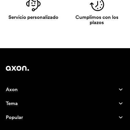
Servicio personalizado
Cumplimos con los
plazos
Axon
Atención al cliente
Tema
Nosotros
Novedades
Careers
Popular
Más vendidos
Bolígrafos
Sostenibilidad
Marcas