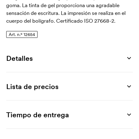
goma. La tinta de gel proporciona una agradable
sensación de escritura. La impresión se realiza en el
cuerpo del bolígrafo. Certificado ISO 27668-2.
Art. n.º 12654
Detalles
Número de artículo
12654
Lista de precios
Medidas
141 mm
Producto
100 ud
200 ud
300 ud
500 ud
700 ud
100
Superficie de impresión máxima
G2-07
3,71
3,38
3,30
3,14
3,05
Tiempo de entrega
45 x 7 mm
Marcado
Material
Impresión en 1 color
0,51
0,34
0,32
0,21
0,19