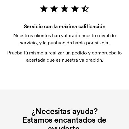
después de la entrega. Se acepta el pago con
tarjeta.
¿Es posible mezclar tamaños?
Servicio con la máxima calificación
Sí, es posible.
Nuestros clientes han valorado nuestro nivel de
servicio, y la puntuación habla por sí sola.
¿Dónde se puede hacer la impresión?
La impresión se puede hacer, en principio, en
Prueba tú mismo a realizar un pedido y comprueba lo
cualquier lugar, siempre que no esté a menos de 30
acertada que es nuestra valoración.
mm de una costura.
¿Qué es una plantilla de impresión?
La plantilla de impresión es un tipo de plantilla
utilizada para imprimir. Se debe producir una
plantilla de impresión para cada color que se va a
imprimir. El coste de la plantilla de impresión se
¿Necesitas ayuda?
elimina si se repite el pedido.
Estamos encantados de
ayudarte.