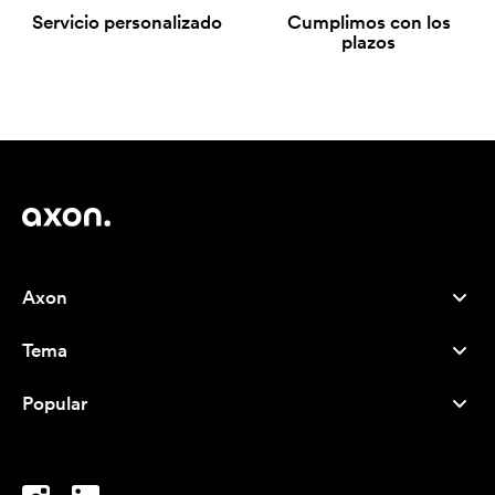
Servicio personalizado
Cumplimos con los
plazos
Axon
Atención al cliente
Tema
Nosotros
Novedades
Careers
Popular
Más vendidos
Bolígrafos
Sostenibilidad
Marcas
Bolsas de tela
Inspiración