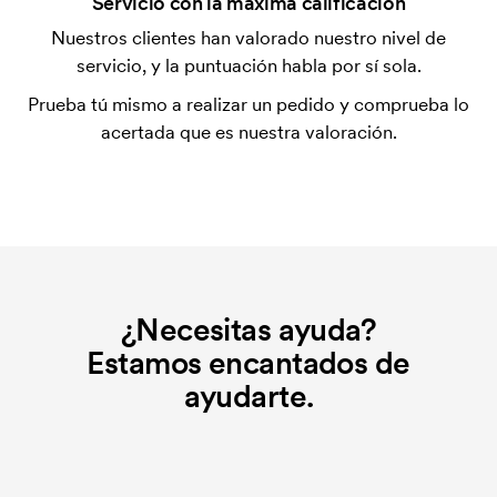
Servicio con la máxima calificación
Sí, es posible.
Nuestros clientes han valorado nuestro nivel de
servicio, y la puntuación habla por sí sola.
¿Dónde se puede hacer la impresión?
La impresión se puede hacer, en principio, en
Prueba tú mismo a realizar un pedido y comprueba lo
cualquier lugar, siempre que no esté a menos de 30
acertada que es nuestra valoración.
mm de una costura.
¿Qué es una tarjeta de bordado?
Una tarjeta de bordado es un archivo digital que
indica cómo debe bordar la máquina. Se debe
producir una tarjeta de bordado para cada diseño
que se borda. El coste de la tarjeta de bordado se
¿Necesitas ayuda?
elimina si se repite el pedido.
Estamos encantados de
ayudarte.