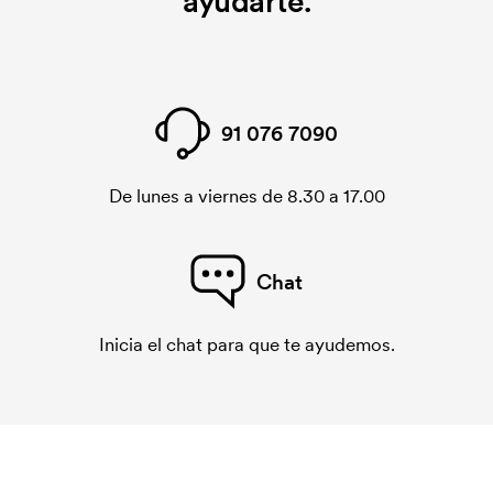
ayudarte.
Una tarjeta de bordado es un archivo digital que
indica cómo debe bordar la máquina. Se debe
producir una tarjeta de bordado para cada diseño
que se borda. El coste de la tarjeta de bordado se
91 076 7090
elimina si se repite el pedido.
De lunes a viernes de 8.30 a 17.00
Chat
Inicia el chat para que te ayudemos.