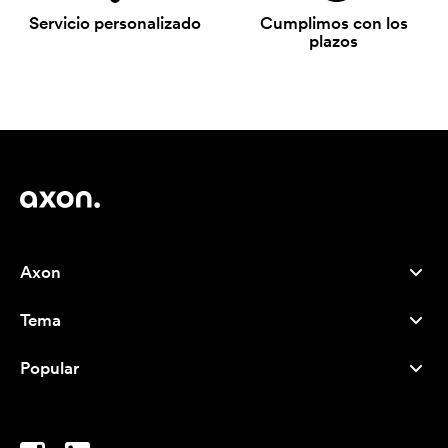
Servicio personalizado
Cumplimos con los
plazos
Axon
Atención al cliente
Tema
Nosotros
Novedades
Careers
Popular
Más vendidos
Bolígrafos
Sostenibilidad
Marcas
Bolsas de tela
Inspiración