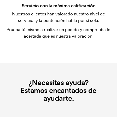
¿Qué es una plantilla de impresión?
Servicio con la máxima calificación
La plantilla de impresión es un tipo de plantilla
Nuestros clientes han valorado nuestro nivel de
utilizada para imprimir. Se debe producir una
servicio, y la puntuación habla por sí sola.
plantilla de impresión para cada color que se va a
Prueba tú mismo a realizar un pedido y comprueba lo
imprimir. El coste de la plantilla de impresión se
acertada que es nuestra valoración.
elimina si se repite el pedido.
¿Necesitas ayuda?
Estamos encantados de
ayudarte.