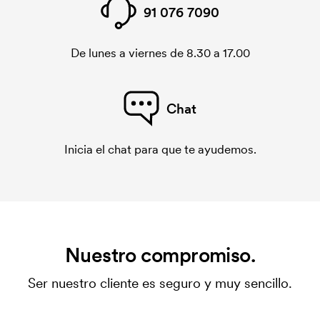
Sí, solo tienes que ingresar el código PMS que
91 076 7090
deseas y teñiremos las cintas del color que quieres.
Como las cintas se tiñen, no podemos garantizar
De lunes a viernes de 8.30 a 17.00
una coincidencia del color del 100%, pero casi. Esta
información no se aplica a las cintas para llaves en
stock (5417, 5418, 5825, 7025).
Chat
¿Qué es el coste inicial?
Algunos productos tienen un coste de marcaje
Inicia el chat para que te ayudemos.
inicial. Ese coste inicial es una tarifa que se aplica
para la puesta en marcha del marcaje. El coste
inicial no se elimina al repetir un pedido.
Nuestro compromiso.
Ser nuestro cliente es seguro y muy sencillo.