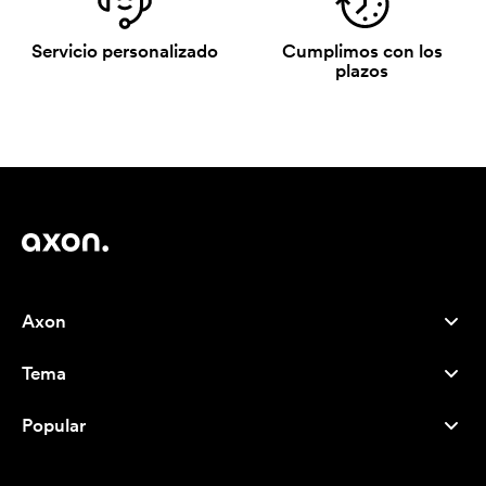
Servicio personalizado
Cumplimos con los
plazos
Axon
Atención al cliente
Tema
Nosotros
Novedades
Careers
Popular
Más vendidos
Bolígrafos
Sostenibilidad
Marcas