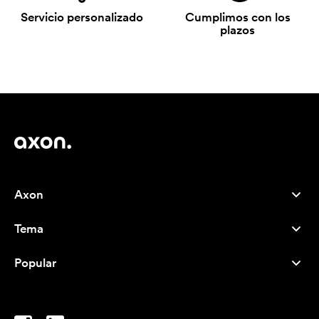
Servicio personalizado
Cumplimos con los
plazos
Axon
Atención al cliente
Tema
Nosotros
Novedades
Careers
Popular
Más vendidos
Bolígrafos
Sostenibilidad
Marcas
Bolsas de tela
Inspiración