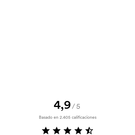
,98
2,92
2,72
2,57
n. También puedes enviar tu pedido
5,31
3,89
3,63
3,43
,64
4,87
4,54
4,29
y un presupuesto antes de que tu
? Envíanos tu logotipo y tendrás el
,97
5,84
5,45
5,15
1,65
1,33
1,28
1,21
e bordado: 45,50 €.
la verificación del crédito. La
acepta el pago con tarjeta.
4,9
/5
Basado en 2.405 calificaciones
lquier lugar, siempre que no esté a