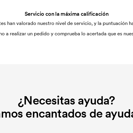
Servicio con la máxima calificación
es han valorado nuestro nivel de servicio, y la puntuación ha
tilizada para imprimir. Se debe
r que se va a imprimir. El coste de la
o a realizar un pedido y comprueba lo acertada que es nues
dido.
 indica cómo debe bordar la máquina.
a diseño que se borda. El coste de la
o.
¿Necesitas ayuda?
amos encantados de ayuda