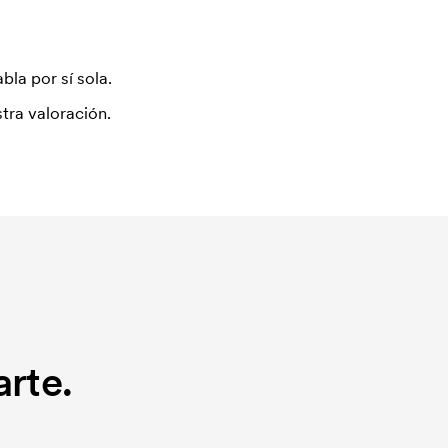
bla por sí sola.
tra valoración.
rte.