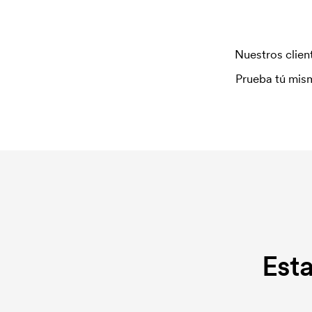
menos de 30 mm de una costura.
¿Qué es una plantilla de impresión?
Nuestros client
La plantilla de impresión es un tipo de plantilla u
producir una plantilla de impresión para cada colo
Prueba tú mism
plantilla de impresión se elimina si se repite el pe
¿Qué es una tarjeta de bordado?
Una tarjeta de bordado es un archivo digital que
Se debe producir una tarjeta de bordado para cad
tarjeta de bordado se elimina si se repite el pedid
Est