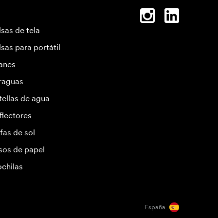
lsas de tela
lsas para portátil
anes
raguas
tellas de agua
flectores
fas de sol
sos de papel
chilas
España