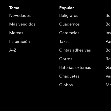
Tema
Popular
Novedades
Bolígrafos
Bo
Más vendidos
Cuadernos
Bo
Marcas
Caramelos
Im
Inspiración
Tazas
Pa
A-Z
Cintas adhesivas
Bo
Gorros
Re
Baterías externas
Ga
Chaquetas
Va
Globos
Mo