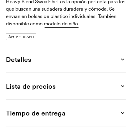
Heavy Blend Sweatshirt es la opción perfecta para los
que buscan una sudadera duradera y cómoda. Se
envían en bolsas de plástico individuales. También
disponible como
modelo de niño.
Art. n.º 10560
Detalles
Número de artículo
10560
Lista de precios
Tallas
S, M, L, XL, XXL
Producto
10 ud
20 ud
30 ud
50 ud
100 ud
200 ud
Superficie de impresión máxima
Heavy Blend Sweatshirt
21,04
19,06
17,49
16,75
15,43
14,93
Tiempo de entrega
390 x 470 mm
Marcado
Material