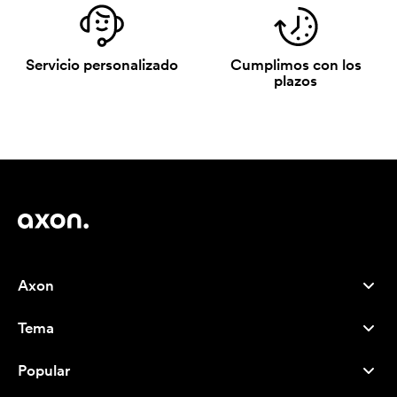
Servicio personalizado
Cumplimos con los
plazos
Axon
Atención al cliente
Tema
Nosotros
Novedades
Careers
Popular
Más vendidos
Bolígrafos