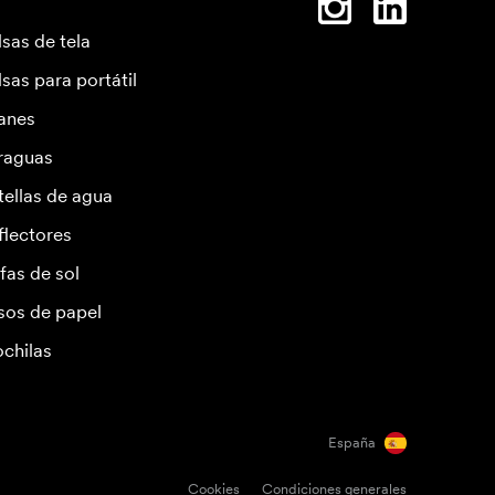
lsas de tela
lsas para portátil
anes
raguas
tellas de agua
flectores
fas de sol
sos de papel
chilas
España
Cookies
Condiciones generales