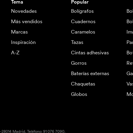
Tema
Popular
Novedades
Bolígrafos
Bo
Más vendidos
Cuadernos
Bo
Marcas
Caramelos
Im
Inspiración
Tazas
Pa
A-Z
Cintas adhesivas
Bo
Gorros
Re
Baterías externas
Ga
Chaquetas
Va
Globos
Mo
S-28014 Madrid. Teléfono: 91 076 7090.