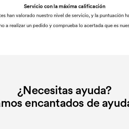
Servicio con la máxima calificación
es han valorado nuestro nivel de servicio, y la puntuación ha
tilizada para imprimir. Se debe
r que se va a imprimir. El coste de la
o a realizar un pedido y comprueba lo acertada que es nues
dido.
 indica cómo debe bordar la máquina.
a diseño que se borda. El coste de la
o.
¿Necesitas ayuda?
amos encantados de ayuda