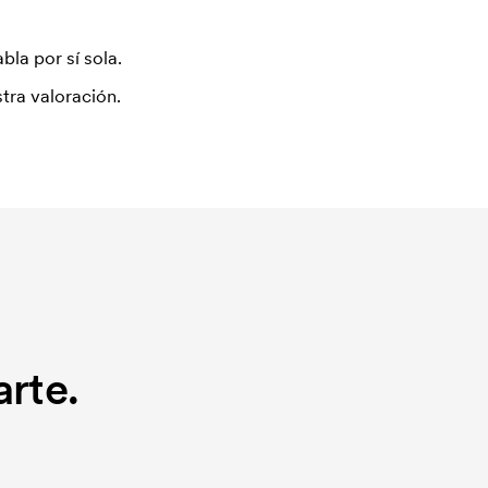
bla por sí sola.
tra valoración.
rte.