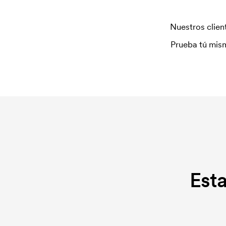
¿Qué es una plantilla de impresión?
Nuestros client
La plantilla de impresión es un tipo de plantilla u
producir una plantilla de impresión para cada colo
Prueba tú mism
plantilla de impresión se elimina si se repite el pe
¿Qué es una tarjeta de bordado?
Una tarjeta de bordado es un archivo digital que
Se debe producir una tarjeta de bordado para cad
tarjeta de bordado se elimina si se repite el pedid
Est