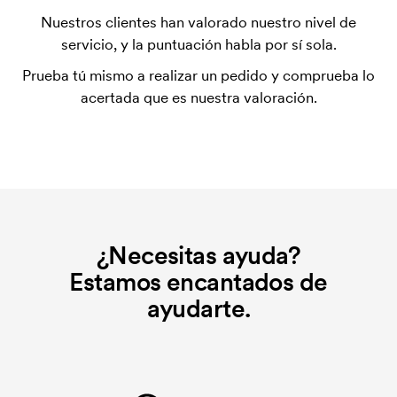
Algunos productos tienen un coste de marcaje
Nuestros clientes han valorado nuestro nivel de
inicial. Ese coste inicial es una tarifa que se aplica
servicio, y la puntuación habla por sí sola.
para la puesta en marcha del marcaje. El coste
Prueba tú mismo a realizar un pedido y comprueba lo
inicial no se elimina al repetir un pedido.
acertada que es nuestra valoración.
¿Necesitas ayuda?
Estamos encantados de
ayudarte.