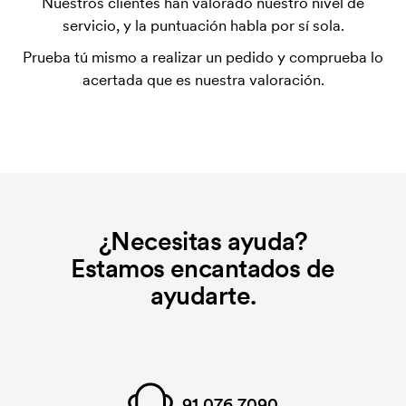
Nuestros clientes han valorado nuestro nivel de
inicial. Ese coste inicial es una tarifa que se aplica
servicio, y la puntuación habla por sí sola.
para la puesta en marcha del marcaje. El coste
Prueba tú mismo a realizar un pedido y comprueba lo
inicial no se elimina al repetir un pedido.
acertada que es nuestra valoración.
¿Necesitas ayuda?
Estamos encantados de
ayudarte.
91 076 7090