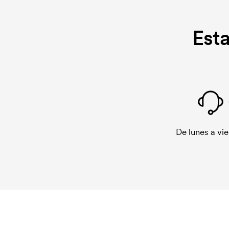
Est
De lunes a vie