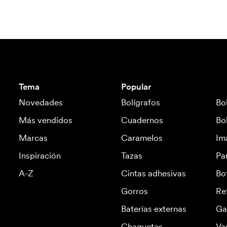
Tema
Popular
Novedades
Bolígrafos
Bo
Más vendidos
Cuadernos
Bo
Marcas
Caramelos
Im
Inspiración
Tazas
Pa
A-Z
Cintas adhesivas
Bo
Gorros
Re
Baterías externas
Ga
Chaquetas
Va