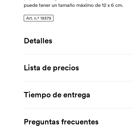
puede tener un tamaño máximo de 12 x 6 cm.
Art. n.º 19379
Detalles
Número de artículo
19379
Lista de precios
Material
metal
Producto
250 ud
500 ud
1000 ud
Tiempo de entrega
Virage
2,39
1,90
1,65
Página del producto
Descargar
Coste inicial: 31,50 €.
Preguntas frecuentes
Marcado