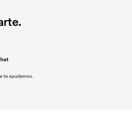
rte.
hat
que te ayudemos.