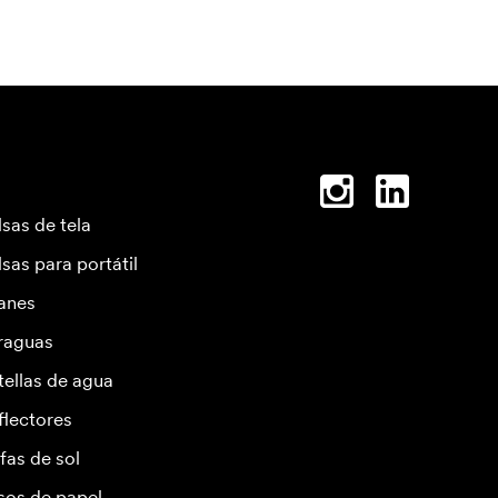
lsas de tela
lsas para portátil
anes
raguas
tellas de agua
flectores
fas de sol
sos de papel