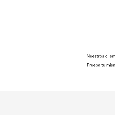
que se aplica para la puesta en marcha del marcaje
repetir un pedido.
Nuestros client
Prueba tú mism